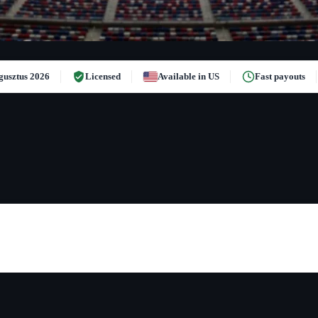
gusztus 2026
Licensed
Available in US
Fast payouts