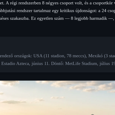
tet. A régi rendszerben 8 négyes csoport volt, és a csoportkö
ábbjutási rendszer tartalmaz egy kritikus újdonságot: a 24 cs
eséses szakaszba. Ez egyetlen szám — 8 legjobb harmadik —, 
Rendező országok: USA (11 stadion, 78 meccs), Mexikó (3 sta
Estadio Azteca, június 11. Döntő: MetLife Stadium, július 1