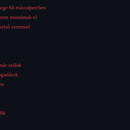
yege 60 másodpercben
 nem mondanak el
 belső szemmel
más szálak
ogadások
en
dik