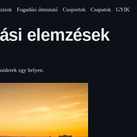
zisok
Fogadási útmutató
Csoportok
Csapatok
GYIK
ási elemzések
nsiderek egy helyen.