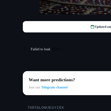
Updated au
Failed to load.
Retry
Want more predictions?
Join our
Telegram channel
TARTALOMJEGYZÉK