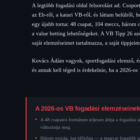
A legtöbb fogadási oldal felsorolást ad. Csopo
az Eb-ről, a katari VB-ről, és láttam belülrő
egy újabb torna: 48 csapat, 104 meccs, három 
a value betting lehetőségeket. A VB Tipp 26 azé
saját elemzéseimet tartalmazza, a saját tippjeime
Kovács Ádám vagyok, sportfogadási elemző, és 
és annak kell téged is érdekelnie, ha a 2026-os
A 2026-os VB fogadási elemzéseine
A 48 csapatos formátum teljesen átírja a fogadási s
változtatja meg.
Három ország, hat időzóna — a magyar fogadók szá